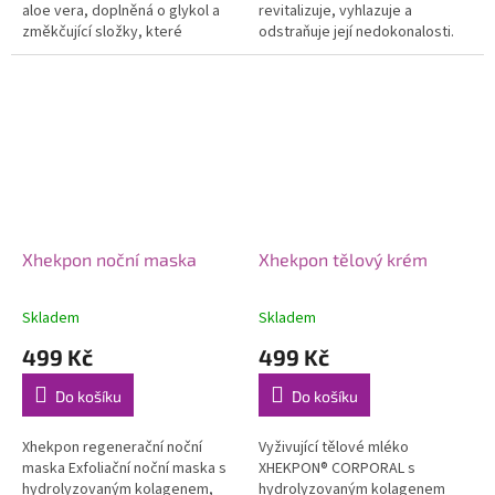
aloe vera, doplněná o glykol a
revitalizuje, vyhlazuje a
změkčující složky, které
odstraňuje její nedokonalosti.
poskytují intenzivní hydrataci,
Silnější koncentrace
hebkost a komfort pokožce...
hydrolyzovaného kolagenu ve
formě séra...
Xhekpon noční maska
Xhekpon tělový krém
Skladem
Skladem
499 Kč
499 Kč
Do košíku
Do košíku
Xhekpon regenerační noční
Vyživující tělové mléko
maska Exfoliační noční maska s
XHEKPON® CORPORAL s
hydrolyzovaným kolagenem,
hydrolyzovaným kolagenem