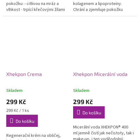
pokožku: - citlivou na mráz a
kolagenem a lipoproteiny.
vlhkost - trpící křečovými žílami
Chrání a zjemňuje pokožku
- v oblastech kloubů Krém
celého těla každý den. Udržuje
výrazně zvyšuje hydrataci...
kůži hydratovanou, hladkou a...
Xhekpon Crema
Xhekpon Micerální voda
Skladem
Skladem
299 Kč
299 Kč
Měrná
299 Kč / 1 ks
Do košíku
cena:
Do košíku
Micerální voda XHEKPON® 400
ml jemně čistí jak nečistoty, tak i
Regenerační krém na obličej,
make-up, i ten voděodolný.