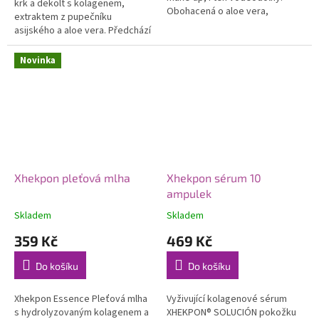
krk a dekolt s kolagenem,
Obohacená o aloe vera,
extraktem z pupečníku
hydrolyzovaný kolagen a
asijského a aloe vera. Předchází
hydratační složky pomáhá
tvorbě vrásek, zpomaluje
vyživovat...
stárnutí pleti a zpevňuje...
Novinka
Xhekpon pleťová mlha
Xhekpon sérum 10
ampulek
Skladem
Skladem
359 Kč
469 Kč
Do košíku
Do košíku
Xhekpon Essence Pleťová mlha
Vyživující kolagenové sérum
s hydrolyzovaným kolagenem a
XHEKPON® SOLUCIÓN pokožku