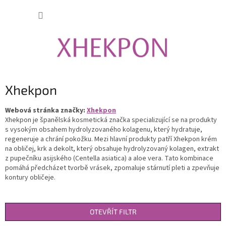
Přejít
NÁKUP
na
obsah
KOŠÍK
Xhekpon
Webová stránka značky:
Xhekpon
Xhekpon je španělská kosmetická značka specializující se na produkty
s vysokým obsahem hydrolyzovaného kolagenu, který hydratuje,
regeneruje a chrání pokožku.
Mezi hlavní produkty patří Xhekpon krém
na obličej, krk a dekolt, který obsahuje hydrolyzovaný kolagen, extrakt
z pupečníku asijského (Centella asiatica) a aloe vera.
Tato kombinace
pomáhá předcházet tvorbě vrásek, zpomaluje stárnutí pleti a zpevňuje
kontury obličeje.
OTEVŘÍT FILTR