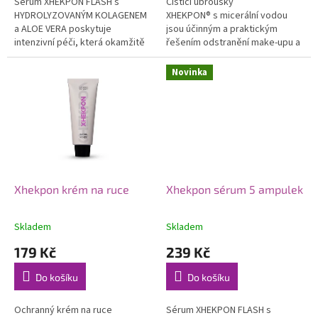
Sérum XHEKPON FLASH s
Čistící ubrousky
HYDROLYZOVANÝM KOLAGENEM
XHEKPON® s micerální vodou
a ALOE VERA poskytuje
jsou účinným a praktickým
intenzivní péči, která okamžitě
řešením odstranění make-upu a
revitalizuje pleť a pomáhá
vyčištění pleti obličeje, očí, rtů a
korigovat známky únavy.
dekoltu kdekoliv a...
Novinka
Xhekpon krém na ruce
Xhekpon sérum 5 ampulek
Skladem
Skladem
179 Kč
239 Kč
Do košíku
Do košíku
Ochranný krém na ruce
Sérum XHEKPON FLASH s