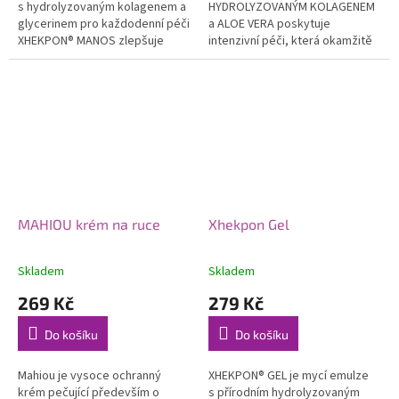
s hydrolyzovaným kolagenem a
HYDROLYZOVANÝM KOLAGENEM
glycerinem pro každodenní péči
a ALOE VERA poskytuje
XHEKPON® MANOS zlepšuje
intenzivní péči, která okamžitě
pevnost a pružnost pokožky,
revitalizuje pleť a pomáhá
udržuje její dokonalou hydrataci
korigovat známky únavy.
a...
MAHIOU krém na ruce
Xhekpon Gel
Skladem
Skladem
269 Kč
279 Kč
Do košíku
Do košíku
Mahiou je vysoce ochranný
XHEKPON® GEL je mycí emulze
krém pečující především o
s přírodním hydrolyzovaným