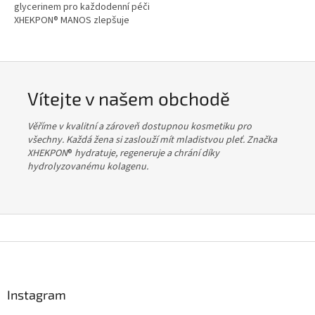
glycerinem pro každodenní péči
XHEKPON® MANOS zlepšuje
pevnost a pružnost pokožky,
udržuje její dokonalou hydrataci
a...
Vítejte v našem obchodě
Věříme v kvalitní a zároveň dostupnou kosmetiku pro
všechny. Každá žena si zaslouží mít mladistvou pleť. Značka
XHEKPON
®
hydratuje, regeneruje a chrání díky
hydrolyzovanému kolagenu.
Z
á
p
a
Instagram
t