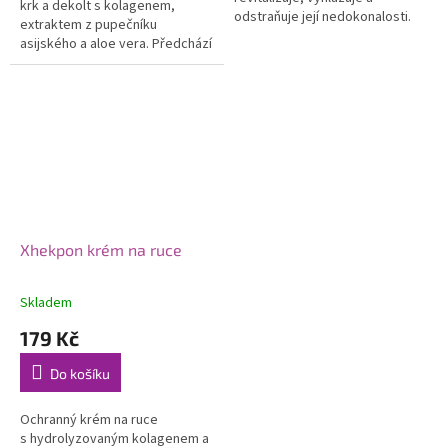
krk a dekolt s kolagenem,
odstraňuje její nedokonalosti.
extraktem z pupečníku
Silnější koncentrace
asijského a aloe vera. Předchází
hydrolyzovaného kolagenu ve
tvorbě vrásek, zpomaluje
formě séra...
stárnutí pleti a zpevňuje...
Xhekpon krém na ruce
Skladem
179 Kč
Do košíku
Ochranný krém na ruce
s hydrolyzovaným kolagenem a