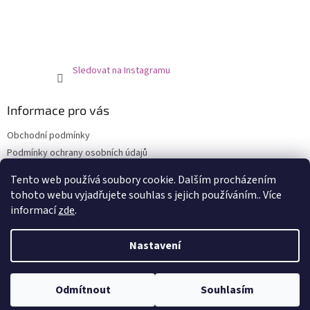
í
Sledovat na Instagramu
Informace pro vás
Obchodní podmínky
Podmínky ochrany osobních údajů
O nás
Tento web používá soubory cookie. Dalším procházením
Prodejní místa
tohoto webu vyjadřujete souhlas s jejich používáním.. Více
informací
zde
.
Nastavení
Vytvořil Shoptet
Odmítnout
Souhlasím
Copyright 2026
XHEKPON
. Všechna práva vyhrazena.