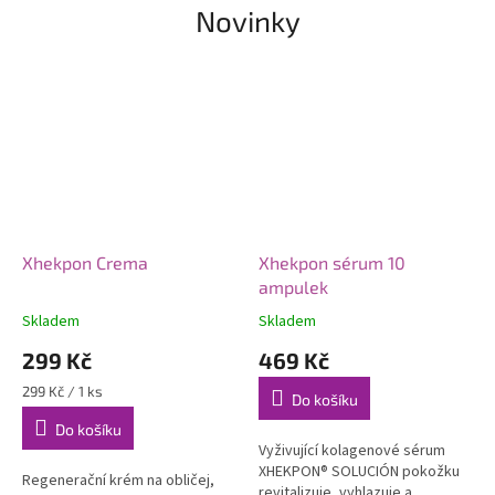
Novinky
Xhekpon Crema
Xhekpon sérum 10
ampulek
Skladem
Skladem
299 Kč
469 Kč
Měrná
299 Kč / 1 ks
Do košíku
cena:
Do košíku
Vyživující kolagenové sérum
XHEKPON® SOLUCIÓN pokožku
Regenerační krém na obličej,
revitalizuje, vyhlazuje a