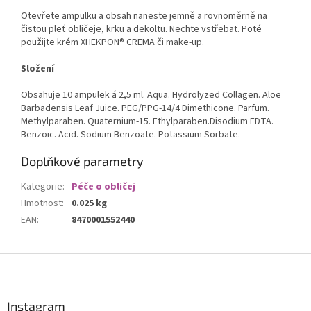
Otevřete ampulku a obsah naneste jemně a rovnoměrně na
čistou pleť obličeje, krku a dekoltu. Nechte vstřebat. Poté
použijte krém XHEKPON® CREMA či make-up.
Složení
Obsahuje 10 ampulek á 2,5 ml. Aqua. Hydrolyzed Collagen. Aloe
Barbadensis Leaf Juice. PEG/PPG-14/4 Dimethicone. Parfum.
Methylparaben. Quaternium-15. Ethylparaben.Disodium EDTA.
Benzoic. Acid. Sodium Benzoate. Potassium Sorbate.
Doplňkové parametry
Kategorie
:
Péče o obličej
Hmotnost
:
0.025 kg
EAN
:
8470001552440
Z
á
p
a
Instagram