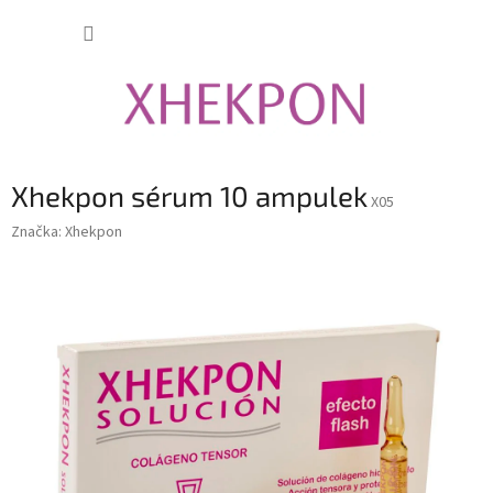
Přejít
NÁKUP
na
obsah
KOŠÍK
Xhekpon sérum 10 ampulek
X05
Značka:
Xhekpon