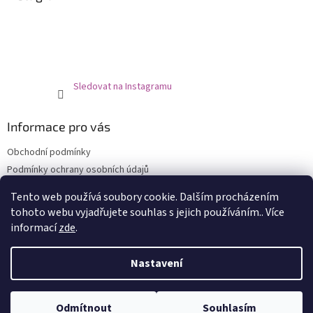
t
í
Sledovat na Instagramu
Informace pro vás
Obchodní podmínky
Podmínky ochrany osobních údajů
O nás
Tento web používá soubory cookie. Dalším procházením
Prodejní místa
tohoto webu vyjadřujete souhlas s jejich používáním.. Více
informací
zde
.
Nastavení
Vytvořil Shoptet
Odmítnout
Souhlasím
Copyright 2026
XHEKPON
. Všechna práva vyhrazena.