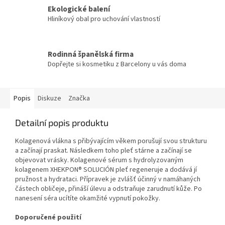
Ekologické balení
Hliníkový obal pro uchování vlastností
Rodinná španělská firma
Dopřejte si kosmetiku z Barcelony u vás doma
Popis
Diskuze
Značka
Detailní popis produktu
Kolagenová vlákna s přibývajícím věkem porušují svou strukturu
a začínají praskat. Následkem toho pleť stárne a začínají se
objevovat vrásky. Kolagenové sérum s hydrolyzovaným
kolagenem XHEKPON® SOLUCIÓN pleť regeneruje a dodává jí
pružnost a hydrataci. Přípravek je zvlášť účinný v namáhaných
částech obličeje, přináší úlevu a odstraňuje zarudnutí kůže. Po
nanesení séra ucítíte okamžité vypnutí pokožky.
Doporučené použití